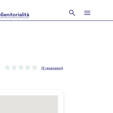
e
Genitorialità
(0 recensioni)