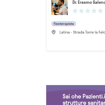
Dr. Erasmo Galen
Fisioterapista
Latina - Strada Torre la Felce
Sai che Pazienti
strutture sanita