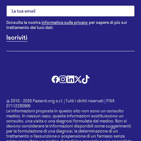
Consulta la nostra
informativa sulla privacy
per sapere di più sul
trattamento dei tuoi dati.
@ 2010 - 2026 Pazienti.org s.r.l.
|
Tutti i diritti riservati
|
P.IVA
07112280966
Le informazioni proposte in questo sito non sono un consulto
medico. In nessun caso, queste informazioni sostituiscono un
consulto, una visita o una diagnosi formulata dal medico. Non si
devono considerare le informazioni disponibili come suggerimenti
per la formulazione di una diagnosi, la determinazione di un
trattamento o l’assunzione o sospensione di un farmaco senza
prima consultare un medico di medicina generale o uno specialista.