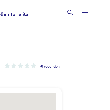
e
Genitorialità
(0 recensioni)