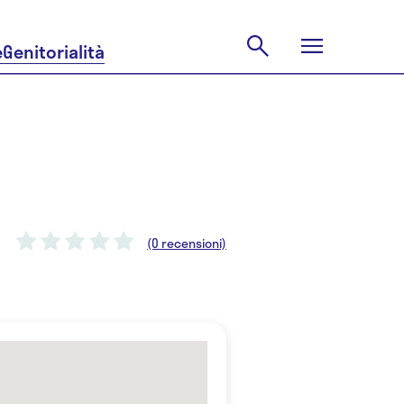
e
Genitorialità
(0 recensioni)