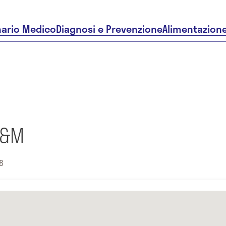
nario Medico
Diagnosi e Prevenzione
Alimentazion
C&M
8