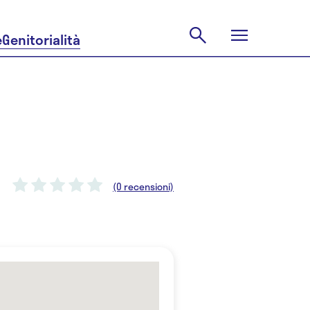
e
Genitorialità
(0 recensioni)