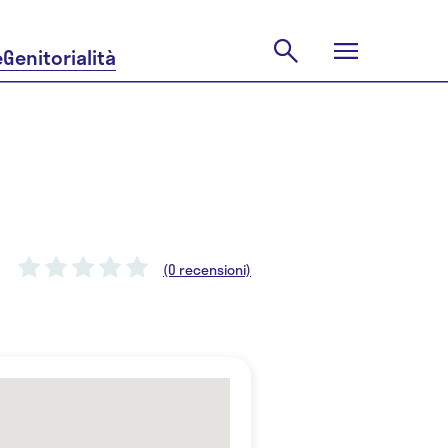
e
Genitorialità
(0 recensioni)