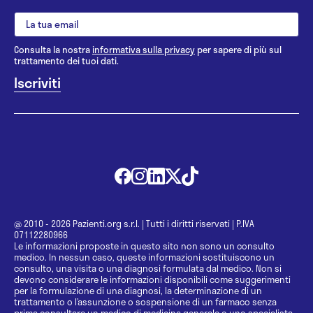
Consulta la nostra
informativa sulla privacy
per sapere di più sul
trattamento dei tuoi dati.
@ 2010 - 2026 Pazienti.org s.r.l.
|
Tutti i diritti riservati
|
P.IVA
07112280966
Le informazioni proposte in questo sito non sono un consulto
medico. In nessun caso, queste informazioni sostituiscono un
consulto, una visita o una diagnosi formulata dal medico. Non si
devono considerare le informazioni disponibili come suggerimenti
per la formulazione di una diagnosi, la determinazione di un
trattamento o l’assunzione o sospensione di un farmaco senza
prima consultare un medico di medicina generale o uno specialista.