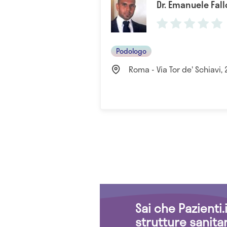
Dr. Emanuele Fall
Podologo
Roma - Via Tor de' Schiavi, 
Sai che Pazienti
strutture sanita