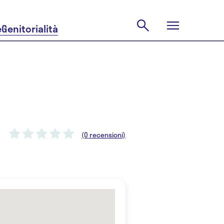
e
Genitorialità
(0 recensioni)