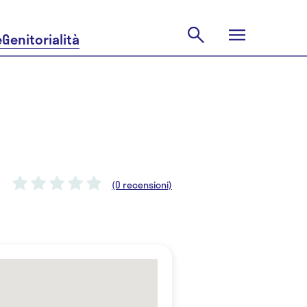
e
Genitorialità
(0 recensioni)