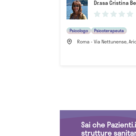
Dr.ssa Cristina B
Psicologo
Psicoterapeuta
Roma - Via Nettunense, Aricc
Sai che Pazienti
strutture sanita