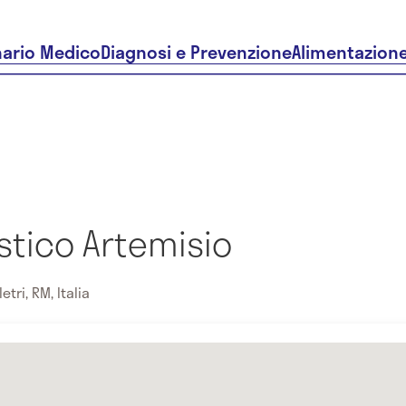
nario Medico
Diagnosi e Prevenzione
Alimentazion
stico Artemisio
etri, RM, Italia