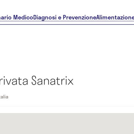
nario Medico
Diagnosi e Prevenzione
Alimentazion
rivata Sanatrix
talia