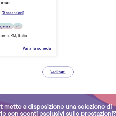
chese
(0 recensioni)
rgenza
+1
Roma, RM, Italia
Vai alla scheda
Vedi tutti
.it mette a disposizione una selezione di
rie con sconti esclusivi sulle prestazioni?