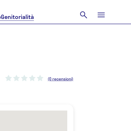
e
Genitorialità
(0 recensioni)