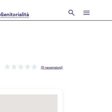
e
Genitorialità
(0 recensioni)