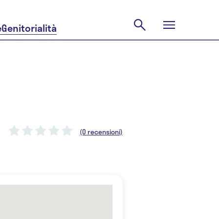
e
Genitorialità
(0 recensioni)