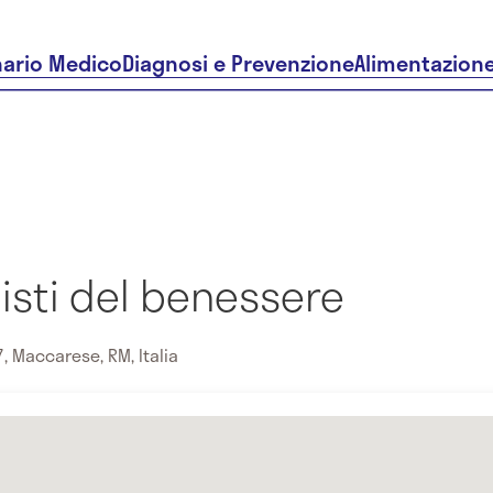
nario Medico
Diagnosi e Prevenzione
Alimentazion
pisti del benessere
7, Maccarese, RM, Italia