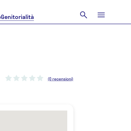
e
Genitorialità
(0 recensioni)