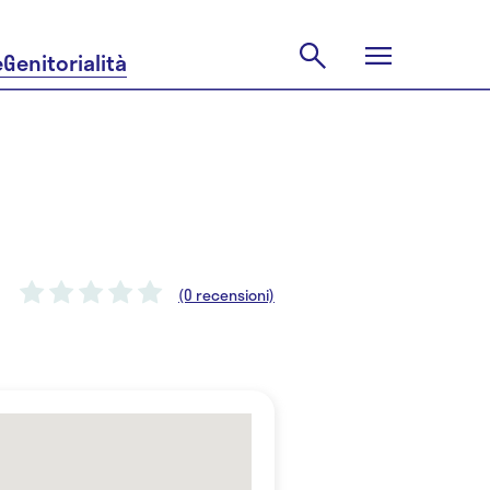
e
Genitorialità
(0 recensioni)