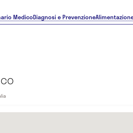
nario Medico
Diagnosi e Prevenzione
Alimentazion
ico
lia