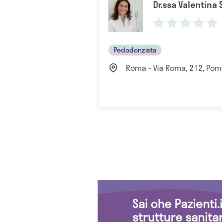
Dr.ssa Valentina
Pedodonzista
Roma - Via Roma, 212, Pome
Sai che Pazienti
strutture sanita