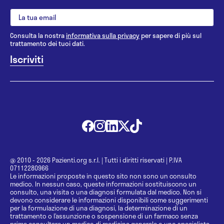
Consulta la nostra
informativa sulla privacy
per sapere di più sul
trattamento dei tuoi dati.
@ 2010 - 2026 Pazienti.org s.r.l.
|
Tutti i diritti riservati
|
P.IVA
07112280966
Le informazioni proposte in questo sito non sono un consulto
medico. In nessun caso, queste informazioni sostituiscono un
consulto, una visita o una diagnosi formulata dal medico. Non si
devono considerare le informazioni disponibili come suggerimenti
per la formulazione di una diagnosi, la determinazione di un
trattamento o l’assunzione o sospensione di un farmaco senza
prima consultare un medico di medicina generale o uno specialista.