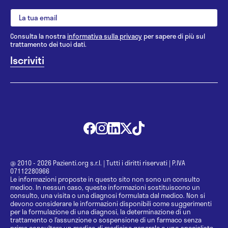
Consulta la nostra
informativa sulla privacy
per sapere di più sul
trattamento dei tuoi dati.
@ 2010 - 2026 Pazienti.org s.r.l.
|
Tutti i diritti riservati
|
P.IVA
07112280966
Le informazioni proposte in questo sito non sono un consulto
medico. In nessun caso, queste informazioni sostituiscono un
consulto, una visita o una diagnosi formulata dal medico. Non si
devono considerare le informazioni disponibili come suggerimenti
per la formulazione di una diagnosi, la determinazione di un
trattamento o l’assunzione o sospensione di un farmaco senza
prima consultare un medico di medicina generale o uno specialista.