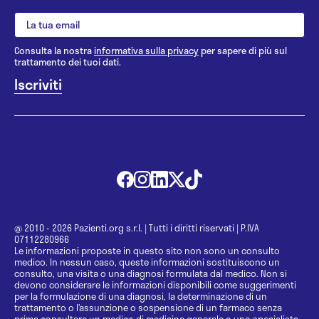
Consulta la nostra
informativa sulla privacy
per sapere di più sul
trattamento dei tuoi dati.
@ 2010 - 2026 Pazienti.org s.r.l.
|
Tutti i diritti riservati
|
P.IVA
07112280966
Le informazioni proposte in questo sito non sono un consulto
medico. In nessun caso, queste informazioni sostituiscono un
consulto, una visita o una diagnosi formulata dal medico. Non si
devono considerare le informazioni disponibili come suggerimenti
per la formulazione di una diagnosi, la determinazione di un
trattamento o l’assunzione o sospensione di un farmaco senza
prima consultare un medico di medicina generale o uno specialista.