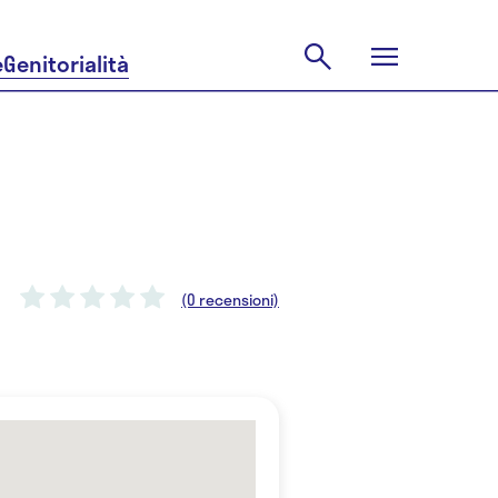
e
Genitorialità
(0 recensioni)