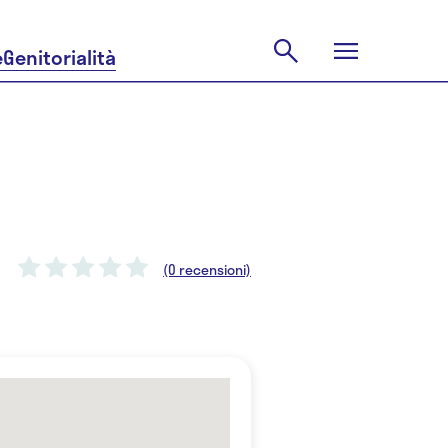
e
Genitorialità
(0 recensioni)