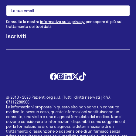
Consulta la nostra
informativa sulla privacy
per sapere di più sul
trattamento dei tuoi dati.
@ 2010 - 2026 Pazienti.org s.r.l.
|
Tutti i diritti riservati
|
P.IVA
07112280966
Le informazioni proposte in questo sito non sono un consulto
medico. In nessun caso, queste informazioni sostituiscono un
consulto, una visita o una diagnosi formulata dal medico. Non si
devono considerare le informazioni disponibili come suggerimenti
per la formulazione di una diagnosi, la determinazione di un
trattamento o l’assunzione o sospensione di un farmaco senza
prima consultare un medico di medicina generale o uno specialista.