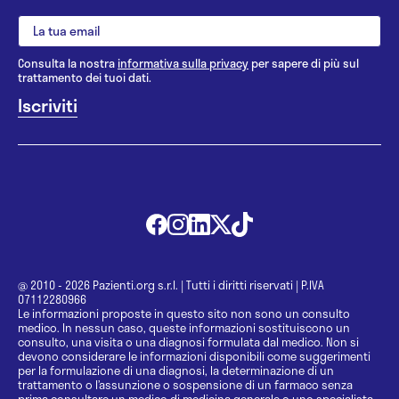
Consulta la nostra
informativa sulla privacy
per sapere di più sul
trattamento dei tuoi dati.
@ 2010 - 2026 Pazienti.org s.r.l.
|
Tutti i diritti riservati
|
P.IVA
07112280966
Le informazioni proposte in questo sito non sono un consulto
medico. In nessun caso, queste informazioni sostituiscono un
consulto, una visita o una diagnosi formulata dal medico. Non si
devono considerare le informazioni disponibili come suggerimenti
per la formulazione di una diagnosi, la determinazione di un
trattamento o l’assunzione o sospensione di un farmaco senza
prima consultare un medico di medicina generale o uno specialista.