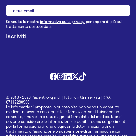
Consulta la nostra
informativa sulla privacy
per sapere di più sul
trattamento dei tuoi dati.
@ 2010 - 2026 Pazienti.org s.r.l.
|
Tutti i diritti riservati
|
P.IVA
07112280966
Le informazioni proposte in questo sito non sono un consulto
medico. In nessun caso, queste informazioni sostituiscono un
consulto, una visita o una diagnosi formulata dal medico. Non si
devono considerare le informazioni disponibili come suggerimenti
per la formulazione di una diagnosi, la determinazione di un
trattamento o l’assunzione o sospensione di un farmaco senza
prima consultare un medico di medicina generale o uno specialista.