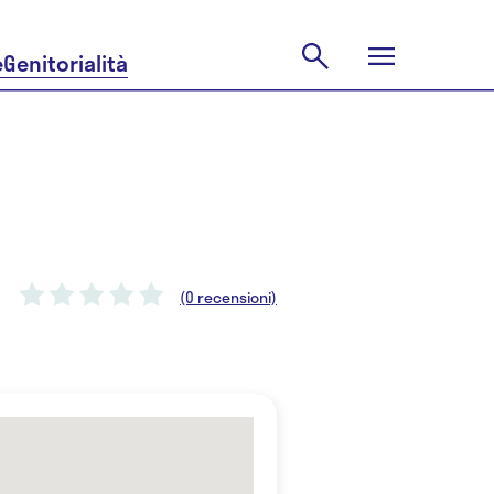
e
Genitorialità
(0 recensioni)