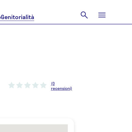
e
Genitorialità
(0
recensioni)