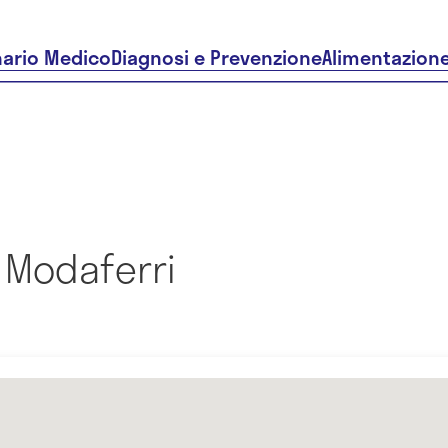
nario Medico
Diagnosi e Prevenzione
Alimentazion
 Modaferri