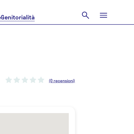
e
Genitorialità
(0 recensioni)