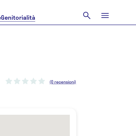
e
Genitorialità
(0 recensioni)