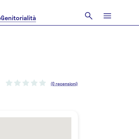
e
Genitorialità
(0 recensioni)