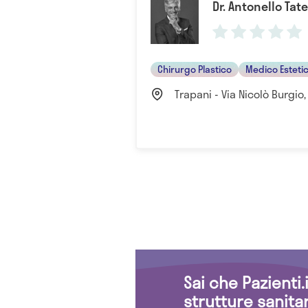
Dr. Antonello Tat
Chirurgo Plastico
Medico Esteti
Trapani - Via Nicolò Burgio, 
Sai che Pazienti
strutture sanita