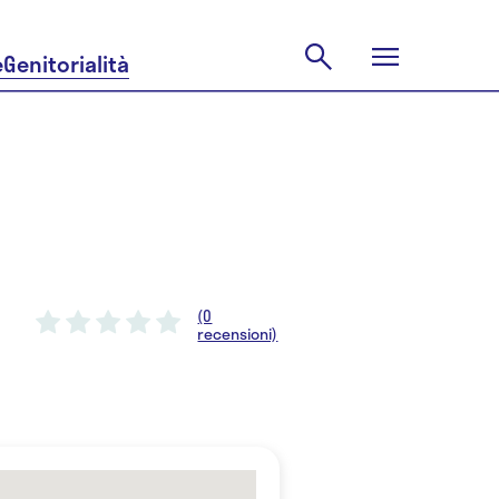
e
Genitorialità
(0
recensioni)