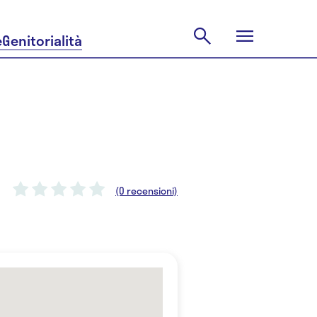
e
Genitorialità
(0 recensioni)