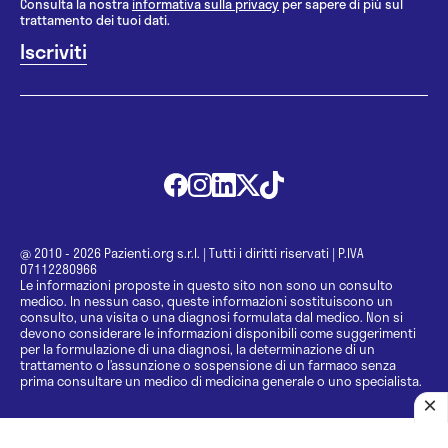
Consulta la nostra
informativa sulla privacy
per sapere di più sul
trattamento dei tuoi dati.
@ 2010 - 2026 Pazienti.org s.r.l.
|
Tutti i diritti riservati
|
P.IVA
07112280966
Le informazioni proposte in questo sito non sono un consulto
medico. In nessun caso, queste informazioni sostituiscono un
consulto, una visita o una diagnosi formulata dal medico. Non si
devono considerare le informazioni disponibili come suggerimenti
per la formulazione di una diagnosi, la determinazione di un
trattamento o l’assunzione o sospensione di un farmaco senza
prima consultare un medico di medicina generale o uno specialista.