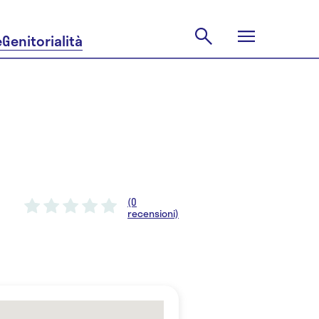
e
Genitorialità
(0
recensioni)