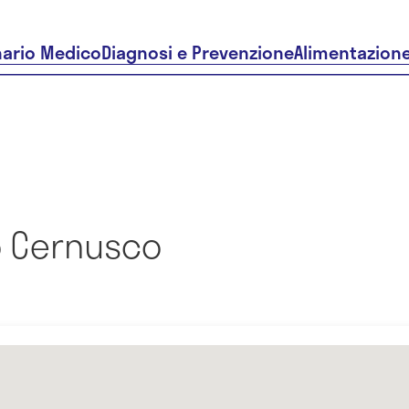
nario Medico
Diagnosi e Prevenzione
Alimentazion
o Cernusco