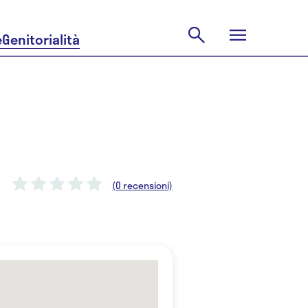
e
Genitorialità
(0 recensioni)