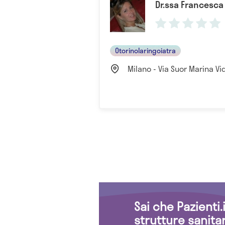
Dr.ssa Francesca 
Otorinolaringoiatra
Milano - Via Suor Marina Vi
Sai che Pazienti
strutture sanita