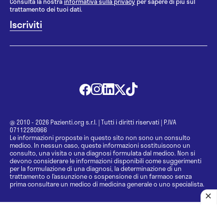
Consulta la nostra
informativa sulla privacy
per sapere di più sul
trattamento dei tuoi dati.
@ 2010 - 2026 Pazienti.org s.r.l.
|
Tutti i diritti riservati
|
P.IVA
07112280966
Le informazioni proposte in questo sito non sono un consulto
medico. In nessun caso, queste informazioni sostituiscono un
consulto, una visita o una diagnosi formulata dal medico. Non si
devono considerare le informazioni disponibili come suggerimenti
per la formulazione di una diagnosi, la determinazione di un
trattamento o l’assunzione o sospensione di un farmaco senza
prima consultare un medico di medicina generale o uno specialista.