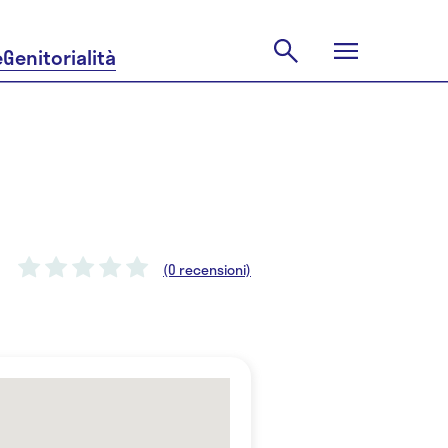
e
Genitorialità
(0 recensioni)