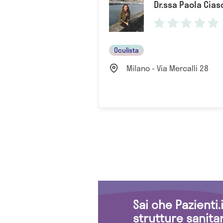
Dr.ssa Paola Cias
Oculista
Milano - Via Mercalli 28
Sai che Pazienti
strutture sanita