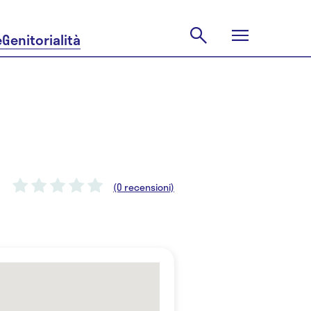
e
Genitorialità
(0 recensioni)