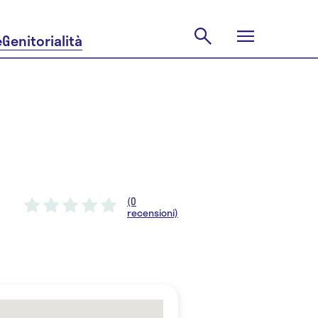
e
Genitorialità
(0
recensioni)