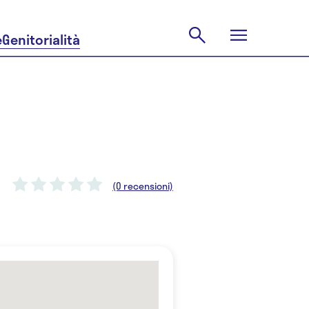
e
Genitorialità
(0 recensioni)