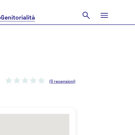
e
Genitorialità
(0 recensioni)