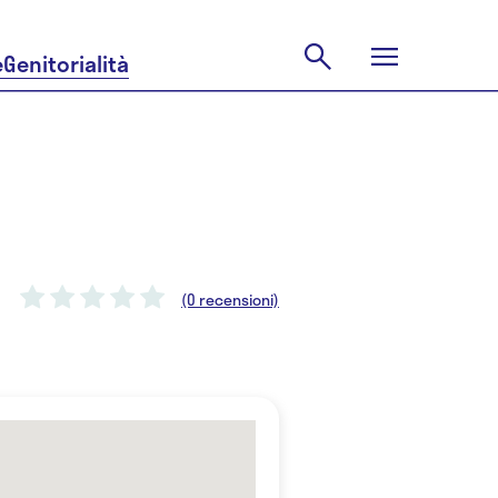
e
Genitorialità
(0 recensioni)