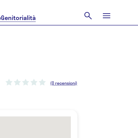
e
Genitorialità
(0 recensioni)