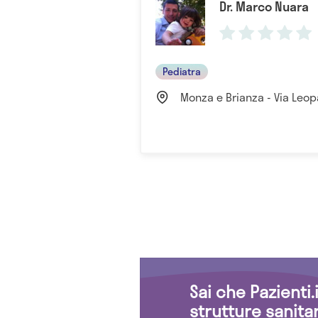
Dr. Marco Nuara
Pediatra
Monza e Brianza - Via Leop
Sai che Pazienti
strutture sanita