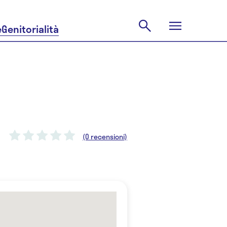
e
Genitorialità
(0 recensioni)