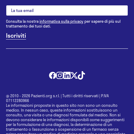
Consulta la nostra
informativa sulla privacy
per sapere di più sul
trattamento dei tuoi dati.
@ 2010 - 2026 Pazienti.org s.r.l.
|
Tutti i diritti riservati
|
P.IVA
07112280966
Le informazioni proposte in questo sito non sono un consulto
medico. In nessun caso, queste informazioni sostituiscono un
consulto, una visita o una diagnosi formulata dal medico. Non si
devono considerare le informazioni disponibili come suggerimenti
per la formulazione di una diagnosi, la determinazione di un
trattamento o l’assunzione o sospensione di un farmaco senza
prima consultare un medico di medicina generale o uno specialista.