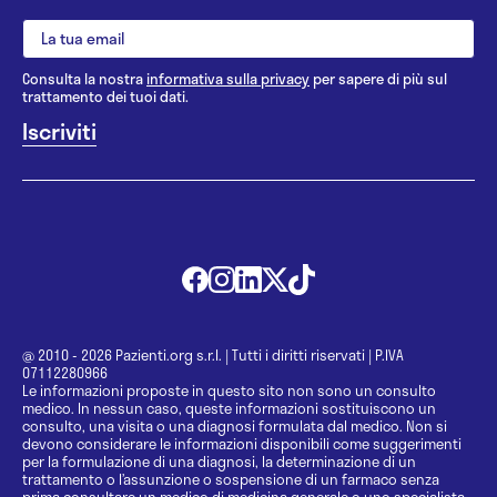
Consulta la nostra
informativa sulla privacy
per sapere di più sul
trattamento dei tuoi dati.
@ 2010 - 2026 Pazienti.org s.r.l.
|
Tutti i diritti riservati
|
P.IVA
07112280966
Le informazioni proposte in questo sito non sono un consulto
medico. In nessun caso, queste informazioni sostituiscono un
consulto, una visita o una diagnosi formulata dal medico. Non si
devono considerare le informazioni disponibili come suggerimenti
per la formulazione di una diagnosi, la determinazione di un
trattamento o l’assunzione o sospensione di un farmaco senza
prima consultare un medico di medicina generale o uno specialista.