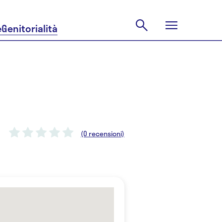
e
Genitorialità
(0 recensioni)