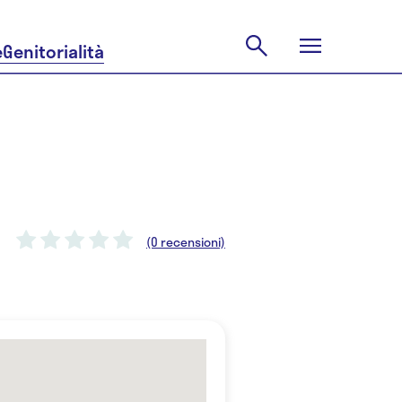
e
Genitorialità
(0 recensioni)