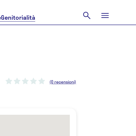
e
Genitorialità
(0 recensioni)