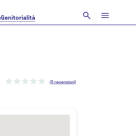
e
Genitorialità
(0 recensioni)