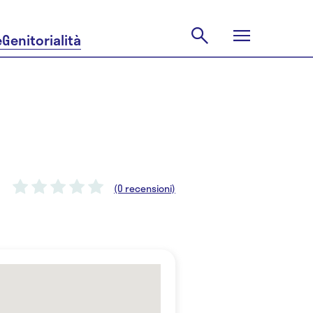
e
Genitorialità
(0 recensioni)