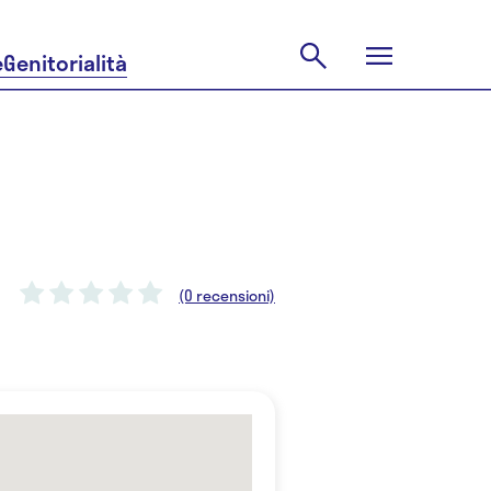
e
Genitorialità
(0 recensioni)