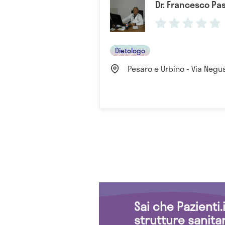
Dr. Francesco Pa
Dietologo
Pesaro e Urbino - Via Negus
Sai che Pazienti
strutture sanita