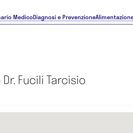
nario Medico
Diagnosi e Prevenzione
Alimentazion
r. Fucili Tarcisio