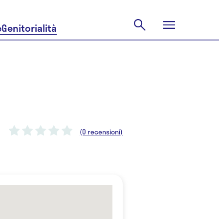
e
Genitorialità
(0 recensioni)